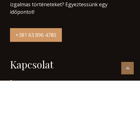
izgalmas történeteket? Egyeztessünk egy
időpontot!
+381 63 896 4780
Kapcsolat
+381 63 896 4780
024 / 814 – 261
info@regimestersegekhaza.com
Zmaj Jove Jovanovića 16/B, Zenta, Szerbia
Navigáció