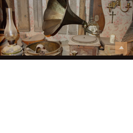
Régi Mesterségek Háza
Érdekelnek az antikvitások? Szívesen hallanál
izgalmas történeteket? Egyeztessünk egy
időpontot!
+381 63 896 4780