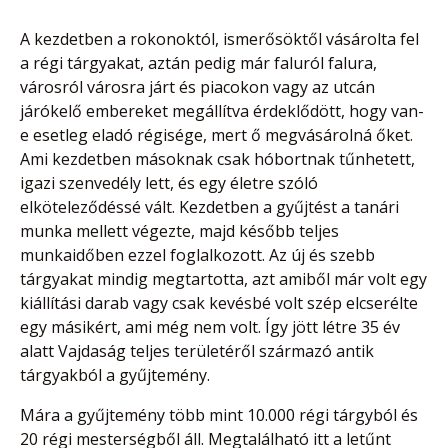
A kezdetben a rokonoktól, ismerősöktől vásárolta fel
a régi tárgyakat, aztán pedig már faluról falura,
városról városra járt és piacokon vagy az utcán
járókelő embereket megállítva érdeklődött, hogy van-
e esetleg eladó régisége, mert ő megvásárolná őket.
Ami kezdetben másoknak csak hóbortnak tűnhetett,
igazi szenvedély lett, és egy életre szóló
elköteleződéssé vált. Kezdetben a gyűjtést a tanári
munka mellett végezte, majd később teljes
munkaidőben ezzel foglalkozott. Az új és szebb
tárgyakat mindig megtartotta, azt amiből már volt egy
kiállítási darab vagy csak kevésbé volt szép elcserélte
egy másikért, ami még nem volt. Így jött létre 35 év
alatt Vajdaság teljes területéről származó antik
tárgyakból a gyűjtemény.
Mára a gyűjtemény több mint 10.000 régi tárgyból és
20 régi mesterségből áll. Megtalálható itt a letűnt