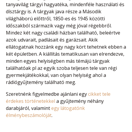
tanyavilág tárgyi hagyatéka, mindenféle használati és
dísztárgy is. A tárgyak java része a Második
világháború előttről, 1850-es és 1945 közötti
időszakból származik vagy még jóval régebbről.
Mindez két nagy családi házban található, beleértve
azok udvarait, padlásait és garázsait. Akik
ellátogatnak hozzánk egy nagy kört tehetnek ebben a
két épületben. A kiállítás tematikusan van elrendezve,
minden egyes helyiségben más témájú tárgyak
találhatóak pl az egyik szoba teljesen tele van régi
gyermekjátékokkal, van olyan helyiség ahol a
rádiógyűjtemény található meg.
Szeretnénk figyelmedbe ajánlani egy
cikket tele
érdekes történetekkel
a gyűjtemény néhány
darabjáról, valamint
egy látogatónk
élménybeszámolóját
.