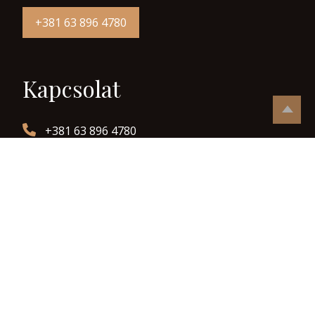
+381 63 896 4780
Kapcsolat
+381 63 896 4780
024 / 814 – 261
info@regimestersegekhaza.com
Zmaj Jove Jovanovića 16/B, Zenta, Szerbia
Navigáció
Rólunk