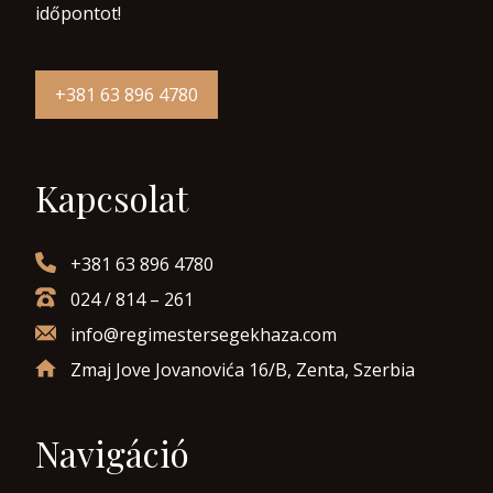
időpontot!
+381 63 896 4780
Kapcsolat
+381 63 896 4780
024 / 814 – 261
info@regimestersegekhaza.com
Zmaj Jove Jovanovića 16/B, Zenta, Szerbia
Navigáció