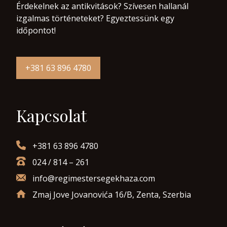
Érdekelnek az antikvitások? Szívesen hallanál
izgalmas történeteket? Egyeztessünk egy
időpontot!
+381 63 896 4780
Kapcsolat
+381 63 896 4780
024 / 814 – 261
info@regimestersegekhaza.com
Zmaj Jove Jovanovića 16/B, Zenta, Szerbia