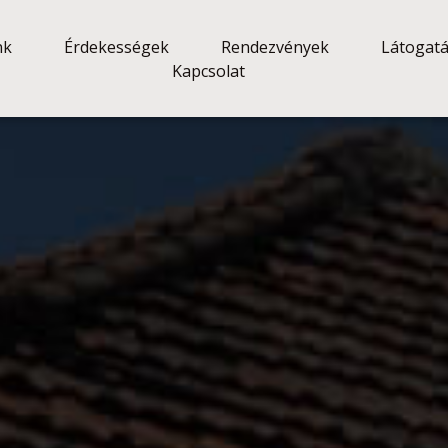
nk
Érdekességek
Rendezvények
Látogat
Kapcsolat