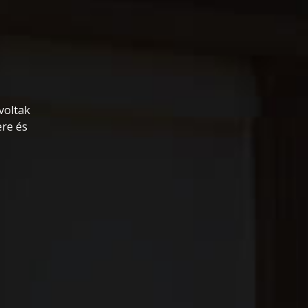
voltak
ere és