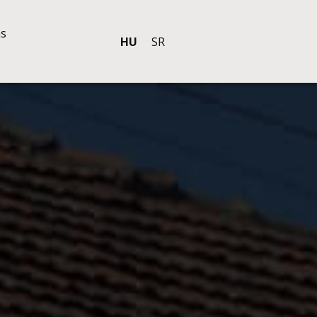
ás
HU
SR