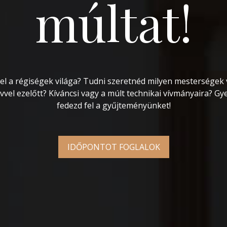
múltat!
el a régiségek világa? Tudni szeretnéd milyen mesterségek 
vvel ezelőtt? Kíváncsi vagy a múlt technikai vívmányaira? Gy
fedezd fel a gyűjteményünket!
IDŐPONTOT FOGLALOK